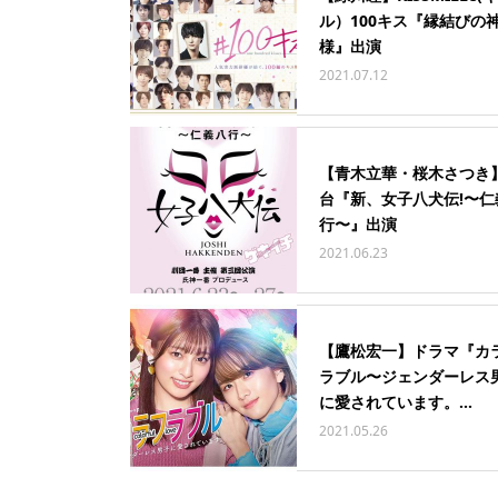
ル）100キス『縁結びの
様』出演
2021.07.12
【青木立華・桜木さつき
台『新、女子八犬伝!〜仁
行〜』出演
2021.06.23
【鷹松宏一】ドラマ『カ
ラブル〜ジェンダーレス
に愛されています。...
2021.05.26