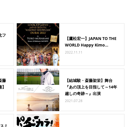
化フ
【鷹松宏一】JAPAN TO THE
WORLD Happy Kimo...
2022.11.11
斎藤
【結城駿・斎藤架栄】舞台
蒲】
『あの頂上を目指して～14年
越しの奇跡～』出演
2021.07.28
キスミ