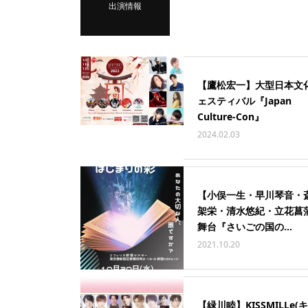
出演情報
【鷹松宏一】大型日本文
ェスティバル『Japan
Culture-Con』
2024.02.03
【小俣一生・早川琴音・
架栄・清水悠紀・立花菖
舞台『さいごの国の...
2021.10.20
【緑川睦】KISSMILLe(