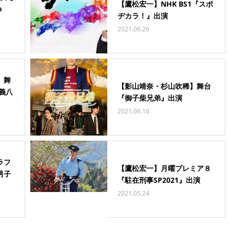
【鷹松宏一】NHK BS1『スポ
神
ヂカラ！』出演
2021.06.26
】舞
【影山靖奈・杉山吹稀】舞台
義八
『御子柴兄弟』出演
2021.06.16
ラフ
【鷹松宏一】月曜プレミア８
男子
『駐在刑事SP2021』出演
2021.05.24